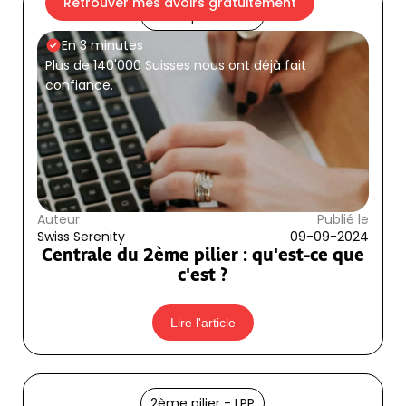
Retrouver mes avoirs gratuitement
2ème pilier - LPP
En 3 minutes
Plus de 140'000 Suisses nous ont déjà fait
confiance.
Auteur
Publié le
Swiss Serenity
09-09-2024
Centrale du 2ème pilier : qu'est-ce que
c'est ?
Lire l'article
2ème pilier - LPP