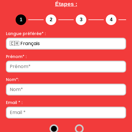
Étapes :
Langue préférée* :
Prénom* :
Nom*:
Email * :