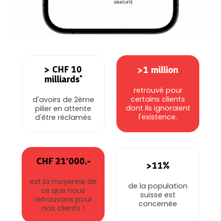
> CHF 10
>1 million
*
milliards
retrouvé pour
certains clients
d'avoirs de 2ème
dont ils ignoraient
pilier en attente
l'existence.
d'être réclamés
CHF 21'000.-
>11%
est la moyenne de
de la population
ce que nous
suisse est
retrouvons pour
concernée
nos clients !