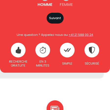
HOMME
FEMME
Suivant
Une question ? Appelez nous au
+41 21 588 00 24
RECHERCHE
EN 3
SIMPLE
SÉCURISÉ
GRATUITE
MINUTES