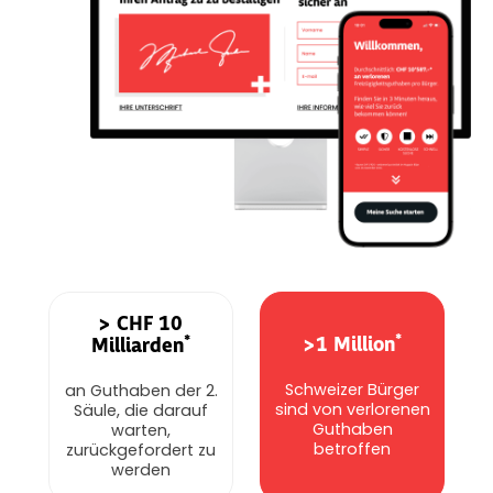
> CHF 10
*
*
>1 Million
Milliarden
Schweizer Bürger
an Guthaben der 2.
sind von verlorenen
Säule, die darauf
Guthaben
warten,
betroffen
zurückgefordert zu
werden