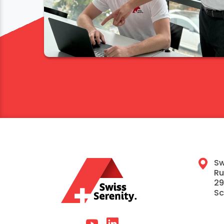
Sw
Ru
29
Sc