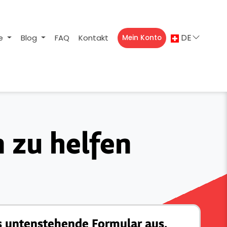
DE
ne
Blog
FAQ
Kontakt
Mein Konto
n zu helfen
as untenstehende Formular aus.