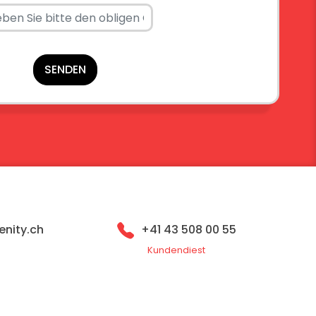
SENDEN
nity.ch
+41 43 508 00 55
Kundendiest