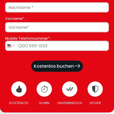
Vorname* :
Mobile Telefonnummer*:
United
States
+1
Kostenlos buchen
KOSTENLOS
30 MIN.
UNVERBINDLICH
SICHER