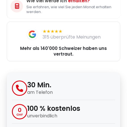
Wie viel werde ich
erhalten?
Sie erfahren, wie viel Sie jeden Monat erhalten
werden.
★★★★★
★★★★★
315 überprüfte Meinungen
Mehr als 140'000 Schweizer haben uns
vertraut.
30 Min.
am Telefon
100 % kostenlos
0
CHF
unverbindlich