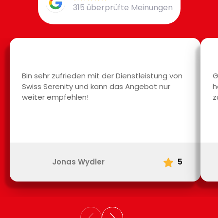
315 überprüfte Meinungen
Bin sehr zufrieden mit der Dienstleistung von
G
Swiss Serenity und kann das Angebot nur
h
weiter empfehlen!
z
5
Jonas Wydler