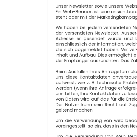
Unser Newsletter sowie unsere Webs
Ein Web-Beacon ist eine unsichtbare 
steht oder mit der Marketingkampagn
Wir haben bei jedem versendeten Ne
der versendeten Newsletter. Ausse
Adresse er gesendet wurde und be
einschliesslich der Information, wel
die sich abgemeldet haben. Wir ver
Inhalt und Aufbau. Dies ermöglicht e
der Empfänger auszurichten. Das Zähl
Beim Ausfüllen Ihres Anfrageformul
uns diese Kontaktdaten anvertraue
aufweist, wie z. B. technische Pro
werden (wenn Ihre Anfrage erfolgre
uns bitten, Ihre Kontaktdaten zu lö
von Daten wird auf das für die Err
Der Nutzer kann sein Recht auf Zu
geltend machen.
Um die Verwendung von web beacon i
voreingestellt, so ein, dass in den N
Um die Verwendung von Web Beacon