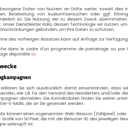
bezogene Daten von Nutzern an Dritte weiter, soweit dies
n, Bearbeitung von Auskunftsersuchen oder ggf. Erbrin
rderlich ist. Die Nutzung der zu diesem Zweck übermittelten D
nser Dienstleister Kala, dessen Technologie wir nutzen, um Ih
 Einschränkungen gebunden, um Ihre Daten zu schützen.
Sinne des vorherigen Absatzes kann auf Anfrage zur Verfügung
rche dans le cadre d'un programme de parrainage ou par le
nage disponible
ici
.
zwecke
ingkampagnen
rklären Sie sich ausdrücklich damit einverstanden, dass wir
nden, wie z.B. für den Versand des Newsletters und/oder de
kampagnen abmelden. Die Kontaktdaten finden Sie weiter unten
tter-E-Mails, die an Sie gesendet werden.
ite können einen sogenannten Web-Beacon (Zählpixel) oder äh
Grafik von 1x1 Pixel, die mit der Benutzer-ID des jeweiligen
e verknüpft ist.