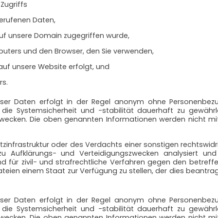
Zugriffs
erufenen Daten,
 auf unsere Domain zugegriffen wurde,
uters und den Browser, den Sie verwenden,
auf unsere Website erfolgt, und
rs.
eser Daten erfolgt in der Regel anonym ohne Personenbez
die Systemsicherheit und -stabilität dauerhaft zu gewähr
 Zwecken. Die oben genannten Informationen werden nicht mi
Netzinfrastruktur oder des Verdachts einer sonstigen rechtsw
zu Aufklärungs- und Verteidigungszwecken analysiert u
und für zivil- und strafrechtliche Verfahren gegen den betre
Dateien einem Staat zur Verfügung zu stellen, der dies beant
eser Daten erfolgt in der Regel anonym ohne Personenbez
die Systemsicherheit und -stabilität dauerhaft zu gewähr
 Zwecken. Die oben genannten Informationen werden nicht mi