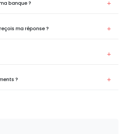
à ma banque ?
reçois ma réponse ?
uments ?