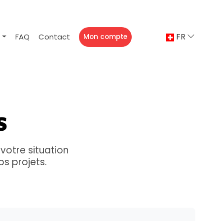
FR
g
FAQ
Contact
Mon compte
s
votre situation
os projets.