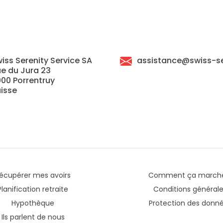
iss Serenity Service SA
assistance@swiss-se
e du Jura 23
00 Porrentruy
isse
écupérer mes avoirs
Comment ça march
Planification retraite
Conditions général
Hypothèque
Protection des donn
Ils parlent de nous