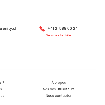
renity.ch
+41 21 588 00 24
Service clientèle
e ?
À propos
es
Avis des utilisateurs
ées
Nous contacter