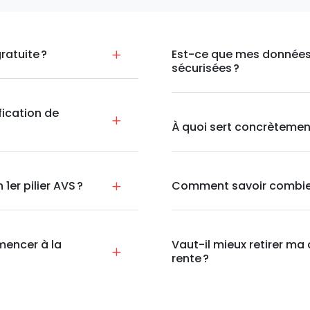
ratuite ?
Est-ce que mes données 
sécurisées ?
fication de
À quoi sert concrètement
er pilier AVS ?
Comment savoir combien j
mencer à la
Vaut-il mieux retirer ma
rente ?