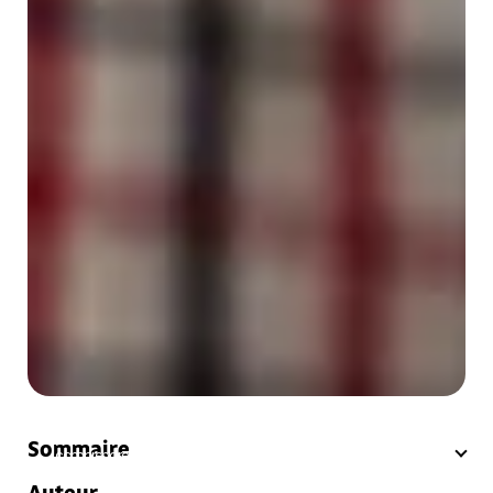
Swiss Serenity
»
Blog
»
2ème pilier - LPP
»
Le guide complet pour
Sommaire
comprendre votre certificat LPP en Suisse