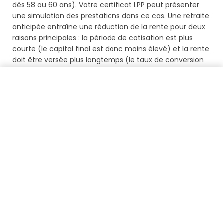
dès 58 ou 60 ans). Votre certificat LPP peut présenter
une simulation des prestations dans ce cas. Une retraite
anticipée entraîne une réduction de la rente pour deux
raisons principales : la période de cotisation est plus
courte (le capital final est donc moins élevé) et la rente
doit être versée plus longtemps (le taux de conversion
est donc plus bas).
Retrouver mes avoirs gratuitement
Notre conseil :
Si vous envisagez une retraite anticipée,
utilisez les chiffres de votre certificat pour simuler
l'impact financier. Des rachats LPP ciblés peuvent être
une solution efficace pour compenser la diminution de
votre rente.
Les prestations de
risque : invalidité et
décès