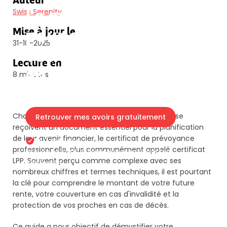
Auteur
Le guide complet
Swiss Serenity
pour comprendre
Mise à jour le
31-10-2025
votre certificat LPP
Lecture en
en Suisse
8 minutes
Chaque année, les travailleurs assurés en Suisse
Retrouver mes avoirs gratuitement
reçoivent un document essentiel pour la planification
de leur avenir financier, le certificat de prévoyance
En 3 minutes
professionnelle, plus communément appelé certificat
Plus de 140'000 Suisses nous ont déjà fait
LPP. Souvent perçu comme complexe avec ses
confiance.
nombreux chiffres et termes techniques, il est pourtant
la clé pour comprendre le montant de votre future
rente, votre couverture en cas d'invalidité et la
protection de vos proches en cas de décès.
Ce guide a pour objectif de démystifier votre