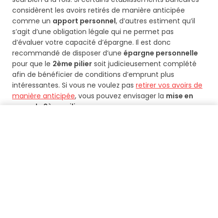
considèrent les avoirs retirés de manière anticipée
comme un
apport personnel
, d’autres estiment qu’il
s’agit d’une obligation légale qui ne permet pas
d’évaluer votre capacité d’épargne. Il est donc
recommandé de disposer d’une
épargne personnelle
pour que le
2ème pilier
soit judicieusement complété
afin de bénéficier de conditions d’emprunt plus
intéressantes. Si vous ne voulez pas
retirer vos avoirs de
manière anticipée
, vous pouvez envisager la
mise en
gage du 2ème pilier
.
Retrouver mes avoirs gratuitement
Le retrait anticipé : avantages et
inconvénients
Le
retrait anticipé
du
2ème pilier
peut être partiel ou
total pour financer l’acquisition d’une
résidence
principale
. Les fonds peuvent être utilisés de
différentes manières en fonction de votre situation
(
fonds propres
,
remboursement de prêt
hypothécaire
, achat de
participations à la propriété