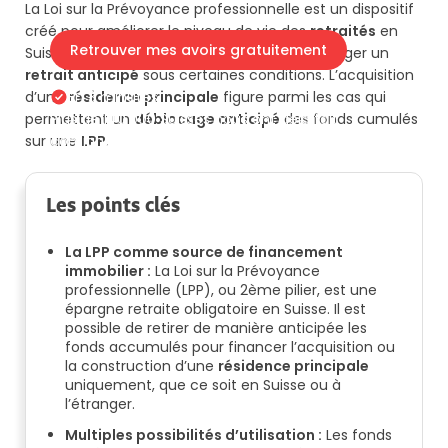
La Loi sur la Prévoyance professionnelle est un dispositif
créé pour améliorer le niveau de vie des
retraités
en
Retrouver mes avoirs gratuitement
Suisse. Il est possible pour les assurés d’envisager un
retrait anticipé
sous certaines conditions. L’acquisition
d’une
En 3 minutes
résidence principale
figure parmi les cas qui
permettent un
Plus de 140'000 Suisses nous ont déjà fait
déblocage anticipé
des fonds cumulés
sur une
confiance.
LPP
.
Les points clés
La LPP comme source de financement
immobilier :
La Loi sur la Prévoyance
professionnelle (LPP), ou 2ème pilier, est une
épargne retraite obligatoire en Suisse. Il est
possible de retirer de manière anticipée les
fonds accumulés pour financer l’acquisition ou
la construction d’une
résidence principale
uniquement, que ce soit en Suisse ou à
l’étranger.
Multiples possibilités d’utilisation :
Les fonds