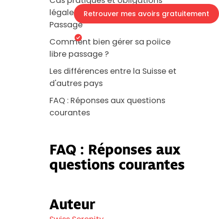
Cas pratiques et obligations
légales de la Police de Libre
Retrouver mes avoirs gratuitement
Passage
En 3 minutes
Plus de 140'000 Suisse
Comment bien gérer sa police
libre passage ?
Les différences entre la Suisse et
d'autres pays
FAQ : Réponses aux questions
courantes
FAQ : Réponses aux
questions courantes
Auteur