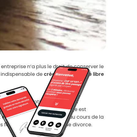
 entreprise n’a plus le droit de conserver le
nc indispensable de
créer une police de libre
é par les cotisations versées par
ilier. La police de libre passage est
 activités professionnelles
, au cours de la
s fonds du 2e pilier en cas de divorce.