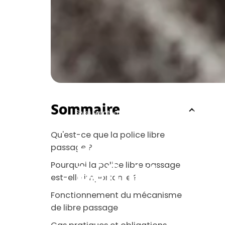
Sommaire
Swiss Serenity
»
Blog
»
2ème pilier - LPP
»
Police Libre Passage
Qu'est-ce que la police libre
Police Libre P
passage ?
Pourquoi la police libre passage
Définition et
est-elle importante ?
Fonctionnement du mécanisme
de libre passage