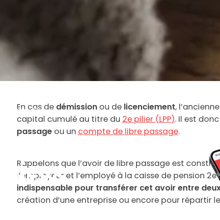
En cas de
démission
ou de
licenciement
, l’ancienne
 : Définition et Enjeux
capital cumulé au titre du
2e pilier (LPP)
. Il est do
passage
ou un
compte de libre passage
.
assage :
 Enjeux
Rappelons que l’avoir de libre passage est constitu
l’employeur et l’employé à la caisse de pension 2e p
indispensable pour transférer cet avoir entre deux
création d’une entreprise ou encore pour répartir le