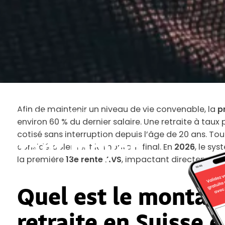
Afin de maintenir un niveau de vie convenable, la
p
de la retraite en Suisse en 2026 ?
environ 60 % du dernier salaire. Une retraite à tau
cotisé sans interruption depuis l’âge de 20 ans. Tou
montant moyen
considérablement le montant final. En
2026
, le sy
la première
13e rente AVS
, impactant directement 
 en Suisse en
Quel est le montan
retraite en Suisse 