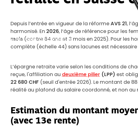
Depuis l’entrée en vigueur de la réforme
AVS 21
, l’
harmonisé. En
2026
, l’âge de référence pour les f
mois
(contre 64 ans et 3 mois en 2025). Pour les hom
s nous ont déjà fait confiance.
complète (échelle 44) sans lacunes est nécessaire 
L’épargne retraite varie selon les conditions de ch
reçue, l'affiliation au
deuxième pilier
(LPP)
est obli
22 680 CHF
(seuil d'entrée 2026). Le montant de 8
réalité au plafond du salaire coordonné, et non au
Estimation du montant moyen d
(avec 13e rente)