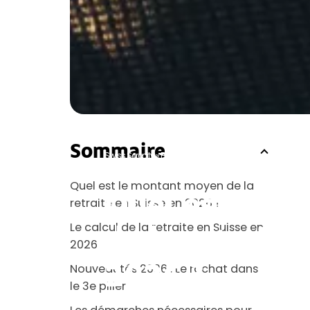
Sommaire
Swiss Serenity
»
Blog
»
Retraite
»
Quel est le montant moyen 
Quel est le montant moyen de la
Quel est le 
retraite en Suisse en 2026 ?
Le calcul de la retraite en Suisse en
de la retraite
2026
2026 ?
Nouveautés 2026 : Le rachat dans
le 3e pilier