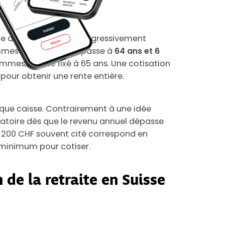
âge de la retraite est progressivement
emmes (nées en 1962) passe à
64 ans et 6
mes, il reste fixé à 65 ans. Une cotisation
pour obtenir une rente entière.
aque caisse. Contrairement à une idée
gatoire dès que le revenu annuel dépasse
8 200 CHF souvent cité correspond en
 minimum pour cotiser.
e la retraite en Suisse