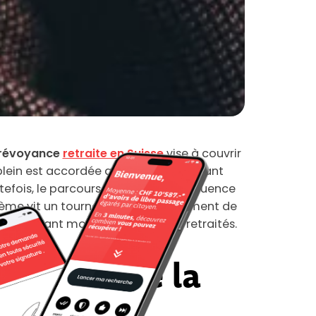
révoyance
retraite en Suisse
vise à couvrir
x plein est accordée aux personnes ayant
tefois, le parcours professionnel influence
stème vit un tournant avec le versement de
le montant moyen perçu par les retraités.
t moyen de la
en 2026 ?