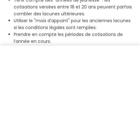
Tenir compte des "années de jeunesse" : les
cotisations versées entre 18 et 20 ans peuvent parfois
combler des lacunes ultérieures.
Utiliser le "mois d’appoint" pour les anciennes lacunes
si les conditions légales sont remplies.
Prendre en compte les périodes de cotisations de
l’année en cours.
Retrouver mes avoirs gratuitement
Il est impératif d’éviter les lacunes, car passé le délai de
5 ans
, aucune régularisation n'est plus possible. C’est la
caisse de compensation qui valide in fine les périodes
rachetables.
Autres alternatives pour combler les
lacunes de cotisations AVS
Depuis la
réforme AVS 21
, les assurés peuvent continuer
de cotiser au-delà de l’âge de référence (
65 ans pour
les hommes, 64 ans et 6 mois pour les femmes en
2026
) pour améliorer leur rente et combler des lacunes
passées. La prévoyance privée, via le pilier 3a, reste