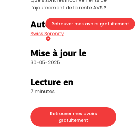
Quels sont les inconvénients de
l’ajournement de la rente AVS ?
Auteur
Retrouver mes avoirs gratuitement
Swiss Serenity
En 3 minutes
Plus de 140'000 Suisse
Mise à jour le
30-05-2025
Lecture en
7 minutes
Retrouver mes avoirs
gratuitement