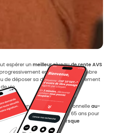
peut espérer un
meilleur niveau de rente AVS
 progressivement en fonction du nombre
tenu de déposer sa demande d’ajournement
de vie.
poursuivre une activité professionnelle
au-
es hommes et entre 64 ans et 65 ans pour
ration maximale prévue lorsque
) s’élève à 31,5 %.