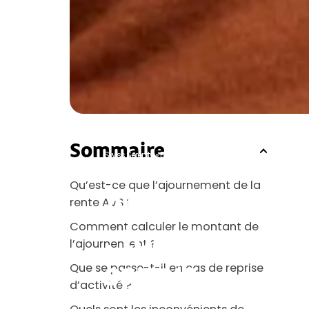
Sommaire
Swiss Serenity
»
Blog
»
1er pilier
»
Ajournement de la rente AV
Qu’est-ce que l’ajournement de la
Ajournement d
rente AVS ?
Comment calculer le montant de
: tout ce que
l’ajournement ?
savoir
Que se passe-t-il en cas de reprise
d’activité ?