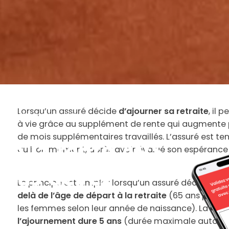
Lorsqu’un assuré décide
d’ajourner sa retraite
, il 
S : tout ce que vous devez savoir
à vie grâce au supplément de rente qui augmente
de mois supplémentaires travaillés. L’assuré est 
e la rente AVS
au bon moment, après avoir évalué son espérance 
 vous devez
Le principe est simple : lorsqu’un assuré décide de 
delà de l’âge de départ à la retraite
(65 ans pour l
les femmes selon leur année de naissance). La
majo
l’ajournement dure 5 ans
(durée maximale autorisée