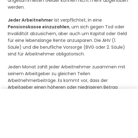
angesammelten Gelder können nicht mehr abgehoben
werden.
Jeder Arbeitnehmer
ist verpflichtet, in eine
Pensionskasse einzuzahlen
, um sich gegen Tod oder
Invalidität abzusichern, aber auch um Kapital oder Geld
für eine lebenslange Rente anzusparen. Die AHV (1.
Säule) und die berufliche Vorsorge (BVG oder 2. Säule)
sind für Arbeitnehmer obligatorisch.
Jeden Monat zahlt jeder Arbeitnehmer zusammen mit
seinem Arbeitgeber zu gleichen Teilen
Arbeitnehmerbeiträge. Es kommt vor, dass der
Arbeitgeber einen höheren oder niedrigeren Betrag
zahlt. Um die Höhe der Rente zu erfahren, muss man
Meine Guthaben zurückführen
den kumulierten Gesamtbetrag berechnen und mit
dem vorgesehenen Umwandlungssatz multiplizieren.
Dieser Satz liegt derzeit bei 6,8%, die nächste
Rentenreform sieht jedoch eine Senkung auf 6% in den
kommenden Jahren vor.