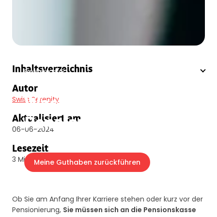
Swiss Serenity
»
Blog
»
2-Säule-Schweiz
»
Was genau ist eine
Inhaltsverzeichnis
Pensionskasse?
Autor
Was genau ist eine
Swiss Serenity
Pensionskasse?
Aktualisiert am
06-06-2024
Lesezeit
3 Minuten
Meine Guthaben zurückführen
Ob Sie am Anfang Ihrer Karriere stehen oder kurz vor der
Pensionierung,
Sie müssen sich an die Pensionskasse