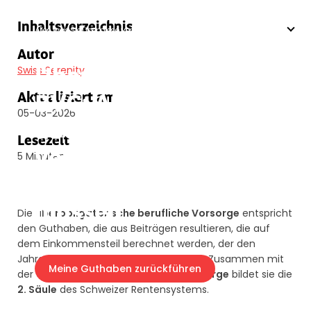
Swiss Serenity
»
Blog
»
2-Säule-Schweiz
»
Überobligatorisches BVG:
Inhaltsverzeichnis
Alles, was Sie über diese verbesserte Vorsorge wissen müssen
Autor
Überobligatorisches
Swiss Serenity
BVG: Alles, was Sie
Aktualisiert am
05-03-2026
über diese
Lesezeit
verbesserte
5 Minuten
Vorsorge wissen
müssen
Die
überobligatorische berufliche Vorsorge
entspricht
den Guthaben, die aus Beiträgen resultieren, die auf
dem Einkommensteil berechnet werden, der den
Jahreslohn von
90 720 CHF
übersteigt. Zusammen mit
Meine Guthaben zurückführen
der
obligatorischen beruflichen Vorsorge
bildet sie die
2. Säule
des Schweizer Rentensystems.