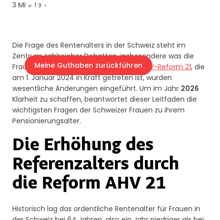
die neuen Reformen
3 Minuten
2026
Die Frage des Rentenalters in der Schweiz steht im
Zentrum zahlreicher Debatten, insbesondere was die
Meine Guthaben zurückführen
Frauen betrifft. Mit der Annahme der
AHV-Reform 21
, die
am 1. Januar 2024 in Kraft getreten ist, wurden
wesentliche Änderungen eingeführt. Um im Jahr
2026
Klarheit zu schaffen, beantwortet dieser Leitfaden die
wichtigsten Fragen der Schweizer Frauen zu ihrem
Pensionierungsalter.
Die Erhöhung des
Referenzalters durch
die Reform AHV 21
Historisch lag das ordentliche Rentenalter für Frauen in
der Schweiz bei 64 Jahren, also ein Jahr niedriger als bei