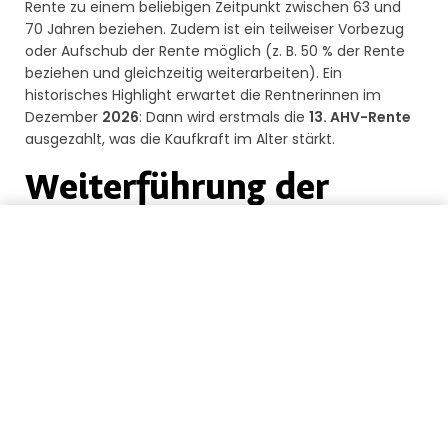
Rente zu einem beliebigen Zeitpunkt zwischen 63 und
70 Jahren beziehen. Zudem ist ein teilweiser Vorbezug
oder Aufschub der Rente möglich (z. B. 50 % der Rente
beziehen und gleichzeitig weiterarbeiten). Ein
historisches Highlight erwartet die Rentnerinnen im
Dezember
2026
: Dann wird erstmals die
13. AHV-Rente
ausgezahlt, was die Kaufkraft im Alter stärkt.
Weiterführung der
Erwerbstätigkeit wird
Meine Guthaben zurückführen
gefördert
Wenn eine Frau über das Referenzalter hinaus
erwerbstätig bleibt, kann sie weiterhin Beiträge leisten,
um Beitragslücken aus der Vergangenheit zu schliessen
und so ihre AHV-Rente zu verbessern. Diese Massnahme
ist besonders wertvoll für Frauen mit lückenhaften
Erwerbsbiografien.