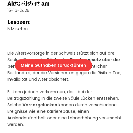
Säule
Aktualisiert am
15-10-2025
(Pensionskasse):
Lesezeit
Alles, was Sie wissen
5 Minuten
müssen
Die Altersvorsorge in der Schweiz stützt sich auf drei
Säulen. Die
zweite Säule, das Bundesgesetz über die
Meine Guthaben zurückführen
berufliche Vorsorge (BVG)
, ist ein wesentlicher
Bestandteil, der die Versicherten gegen die Risiken Tod,
Invalidität und Alter absichert.
Es kann jedoch vorkommen, dass bei der
Beitragszahlung in die zweite Säule Lücken entstehen.
Solche
Vorsorgelücken
können durch verschiedene
Ereignisse wie eine Karrierepause, einen
Auslandaufenthalt oder eine Lohnerhöhung verursacht
werden.