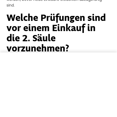
sind.
Welche Prüfungen sind
vor einem Einkauf in
die 2. Säule
vorzunehmen?
Meine Guthaben zurückführen
Was geschieht mit dem Geld im Todesfall?
Klären
Sie ab, was mit dem zusätzlich einbezahlten Kapital
passiert, wenn Sie vor der Pensionierung versterben.
Wenn keine anspruchsberechtigten Hinterbliebenen
vorhanden sind, kann das Kapital an die
Pensionskasse fallen.
Finanzielle Lage der Pensionskasse:
Prüfen Sie den
Deckungsgrad. Ein Einkauf ist nur dann wirklich
vorteilhaft, wenn die Pensionskasse finanziell gesund
ist (Deckungsgrad über 100 %). Bei einer