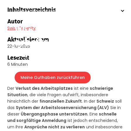
Swiss Serenity
»
Blog
»
Arbeitslosigkeit
»
Wie melde ich mich
Inhaltsverzeichnis
arbeitslos? Folgende Schritte sind nötig
Autor
Wie melde ich mich
Swiss Serenity
arbeitslos? Folgende
Aktualisiert am
22-10-2025
Schritte sind nötig
Lesezeit
6 Minuten
Meine Guthaben zurückführen
Der
Verlust des Arbeitsplatzes
ist eine
schwierige
Situation
, die viele Fragen aufwirft, insbesondere
hinsichtlich der
finanziellen Zukunft
. In der
Schweiz
soll
das
System der Arbeitslosenversicherung (ALV)
Sie in
dieser
Übergangsphase unterstützen
. Eine
schnelle
und sorgfältige Anmeldung
ist jedoch entscheidend,
um Ihre
Ansprüche nicht zu verlieren
und insbesondere