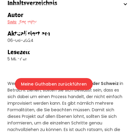
Inhaltsverzeichnis
Was sind die wichtigsten Schritte?
Autor
Jobwechsel in der
Swiss Serenity
Schweiz: Was sind
Aktualisiert am
06-06-2024
die wichtigsten
Lesezeit
Schritte?
5 Minuten
Wenn Sie einen
Arbeitsplatzwechsel in der Schweiz
in
Meine Guthaben zurückführen
Betracht ziehen, sollten Sie sich bewusst sein, dass es
sich dabei um einen Prozess handelt, der nicht einfach
improvisiert werden kann. Es gibt nämlich mehrere
Formalitäten, die Sie beachten müssen. Damit sich
dieses Projekt auf allen Ebenen lohnt, sollten Sie sich
informieren, um die einzelnen Schritte genau
nachvollziehen zu können. Es ist auch ratsam, sich die