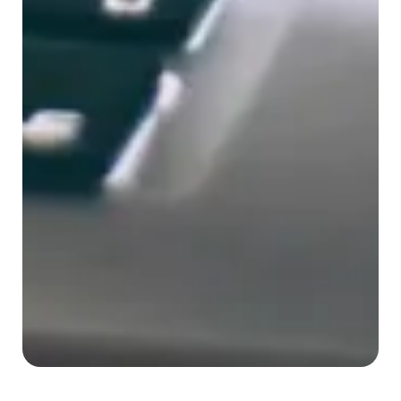
Swiss Serenity
»
Blog
»
Arbeitslosigkeit
»
Jobwechsel in der Schweiz: