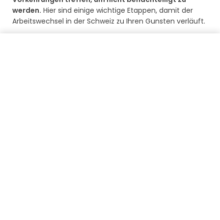
werden.
Hier sind einige wichtige Etappen, damit der
Arbeitswechsel in der Schweiz zu Ihren Gunsten verläuft.
Wie sieht es mit dem Gehalt aus?
Meine Guthaben zurückführen
Es ist empfehlenswert, die angebotenen
Gehälter
und
die verschiedenen Vergünstigungen, die damit
einhergehen,
zu vergleichen.
Denn das Gehalt sollte
nicht das einzige Kriterium sein, das Ihre Wahl bestimmt.
Andere Bedingungen können auf lange Sicht weitaus
erfüllter sein.
Informieren Sie sich über weitere Vorteile und
Bedingungen
Beachten Sie, dass der
vom Arbeitgeber gezahlte
Anteil für das BVG
(2. Säule) doppelt so hoch sein kann
wie der Anteil, den Sie an Ihrem derzeitigen Arbeitsplatz
erhalten. Dasselbe gilt für
Krankenversicherungsbeiträge, verschiedene Kosten