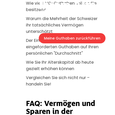
Ihrem Alter?
Wie viel BVG-Guthaben sollten Sie
besitzen?
Warum die Mehrheit der Schweizer
ihr tatsächliches Vermögen
unterschätzt
Meine Guthaben zurückführen
Der Einfluss von nicht
eingeforderten Guthaben auf Ihren
persönlichen "Durchschnitt"
Wie Sie Ihr Alterskapital ab heute
gezielt erhöhen können
Vergleichen Sie sich nicht nur –
handeln Sie!
FAQ: Vermögen und
Sparen in der