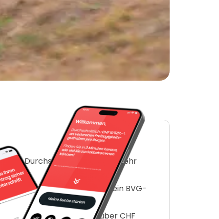
ls der Durchschnitt (der durch sehr
hafte Person durchschnittlich ein BVG-
 10’000 (25-34 Jahre) auf über CHF