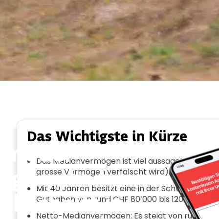
der weniger Vermögen als der Schweizer Durchschnitt in Ihrem
Das Wichtigste in Kürze
hr oder
Das Medianvermögen ist viel aussagekräftiger a
ögen als der
grosse Vermögen verfälscht wird).
Mit 40 Jahren besitzt eine in der Schweiz wohn
chschnitt in
Guthaben von rund CHF 80’000 bis 120’000.
Netto-Medianvermögen: Es steigt von rund CHF